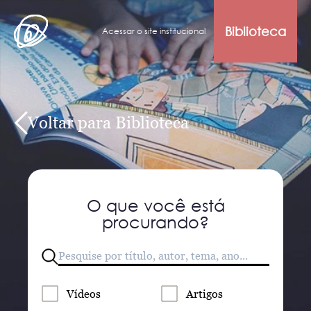
Biblioteca
Acessar o site institucional
Voltar para Biblioteca
O que você está
procurando?
Vídeos
Artigos