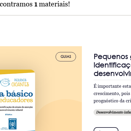
ncontramos
1
materiais!
Pequenos g
GUIAS
identifica
desenvolvi
É importante esta
crescimento, pois
prognóstico da cr
Desenvolvimento infan