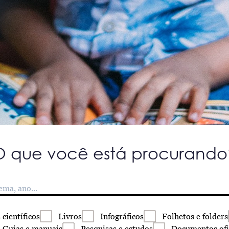
O que você está procurando
s
científicos
Livros
Infográficos
Folhetos
e folders
Guias
e manuais
Pesquisas
e estudos
Documentos
ofi