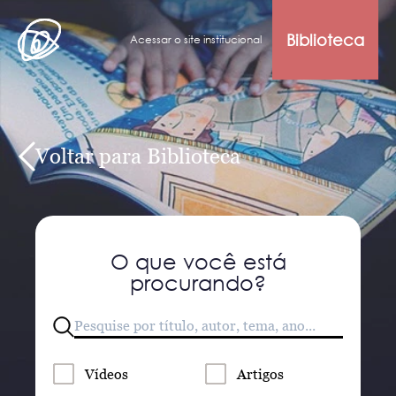
Biblioteca
Acessar o site institucional
Voltar para Biblioteca
O que você está
procurando?
Vídeos
Artigos