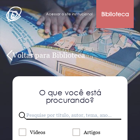
Biblioteca
Acessar o site institucional
Voltar para Biblioteca
O que você está
procurando?
Vídeos
Artigos