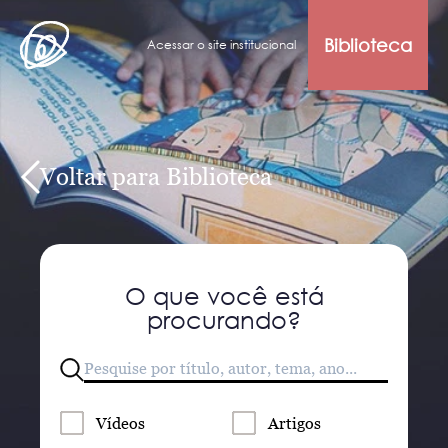
Biblioteca
Acessar o site institucional
Voltar para Biblioteca
O que você está
procurando?
Vídeos
Artigos