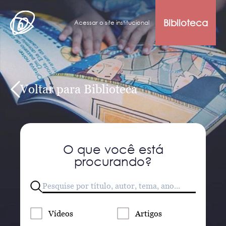
Biblioteca
Acessar o site institucional
Voltar para Biblioteca
O que você está
procurando?
Vídeos
Artigos