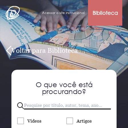
Biblioteca
Acessar o site institucional
Voltar para Biblioteca
O que você está
procurando?
Vídeos
Artigos