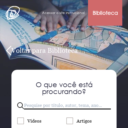
Biblioteca
Acessar o site institucional
Voltar para Biblioteca
O que você está
procurando?
Vídeos
Artigos