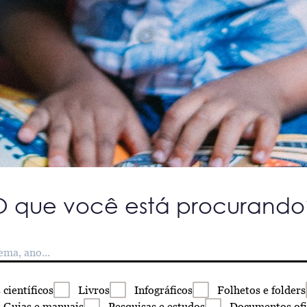
O que você está procurando
s
científicos
Livros
Infográficos
Folhetos
e folders
Guias
e manuais
Pesquisas
e estudos
Documentos
ofi