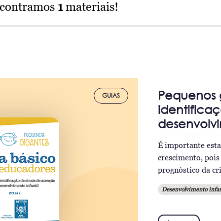
ncontramos
1
materiais!
Pequenos g
GUIAS
identifica
desenvolvi
É importante esta
crescimento, pois
prognóstico da cr
Desenvolvimento infan