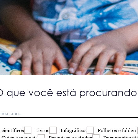
O que você está procurando
s
científicos
Livros
Infográficos
Folhetos
e folders
Guias
e manuais
Pesquisas
e estudos
Documentos
ofi