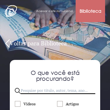
Biblioteca
Acessar o site institucional
Voltar para Biblioteca
O que você está
procurando?
Vídeos
Artigos