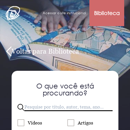
Biblioteca
Acessar o site institucional
Voltar para Biblioteca
O que você está
procurando?
Vídeos
Artigos