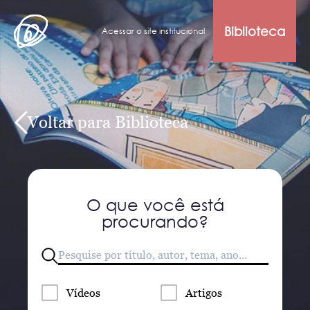
Biblioteca
Acessar o site institucional
Voltar para Biblioteca
O que você está
procurando?
Vídeos
Artigos