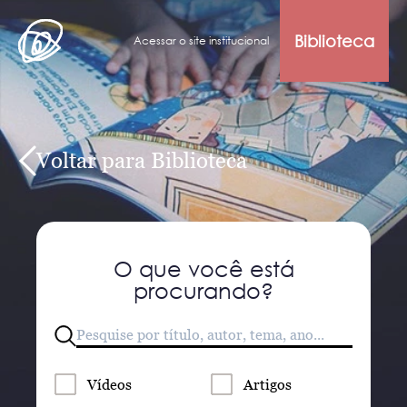
Biblioteca
Acessar o site institucional
Voltar para Biblioteca
O que você está
procurando?
Vídeos
Artigos