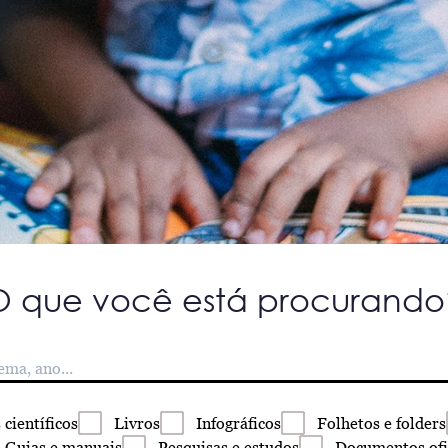
O que você está procurando
s
científicos
Livros
Infográficos
Folhetos
e folders
Guias
e manuais
Pesquisas
e estudos
Documentos
ofi