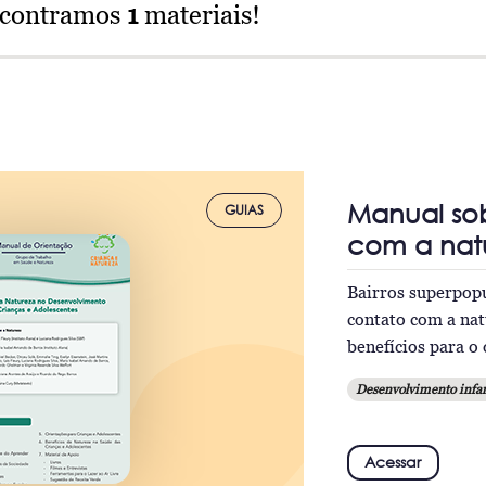
ncontramos
1
materiais!
Manual sob
GUIAS
com a natu
Bairros superpopu
contato com a natu
benefícios para o
Desenvolvimento infan
Acessar