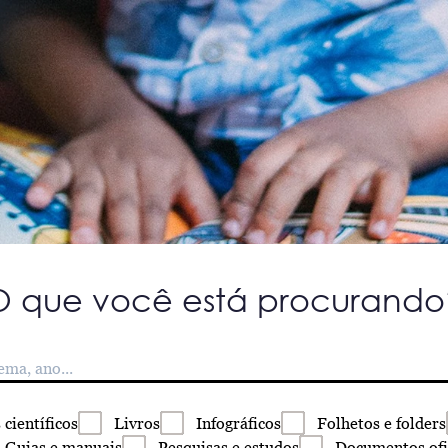
O que você está procurando
s
científicos
Livros
Infográficos
Folhetos
e folders
Guias
e manuais
Pesquisas
e estudos
Documentos
ofi