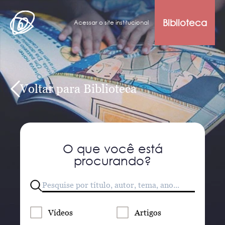
Biblioteca
Acessar o site institucional
Voltar para Biblioteca
O que você está
procurando?
Vídeos
Artigos