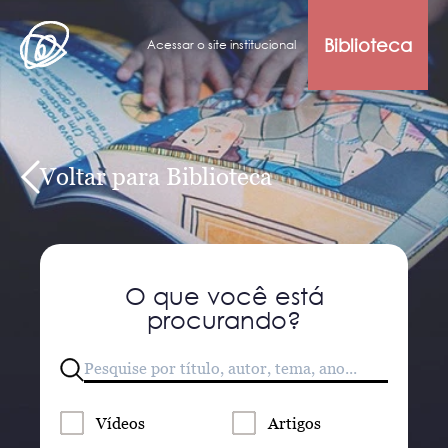
Biblioteca
Acessar o site institucional
Voltar para Biblioteca
O que você está
procurando?
Vídeos
Artigos