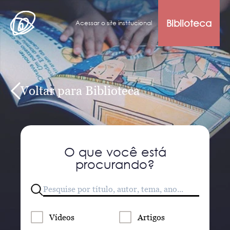
Biblioteca
Acessar o site institucional
Voltar para Biblioteca
O que você está
procurando?
Vídeos
Artigos