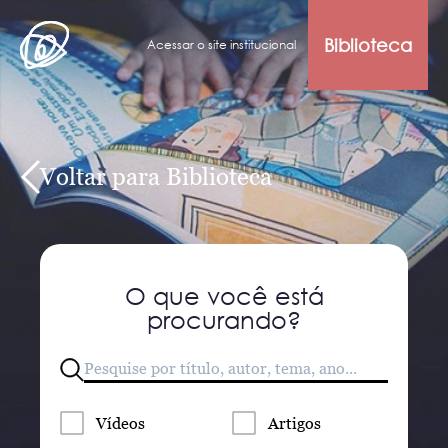
Biblioteca
Acessar o site institucional
Voltar para Biblioteca
O que você está
procurando?
Vídeos
Artigos