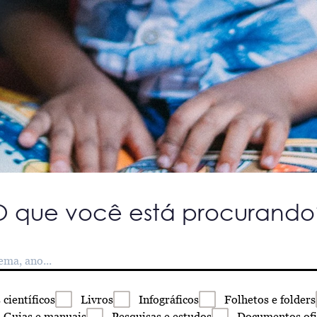
O que você está procurando
s
científicos
Livros
Infográficos
Folhetos
e folders
Guias
e manuais
Pesquisas
e estudos
Documentos
ofi