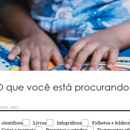
O que você está procurando
s
científicos
Livros
Infográficos
Folhetos
e folders
Guias
e manuais
Pesquisas
e estudos
Documentos
ofi