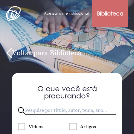
Biblioteca
Acessar o site institucional
Voltar para Biblioteca
O que você está
procurando?
Vídeos
Artigos