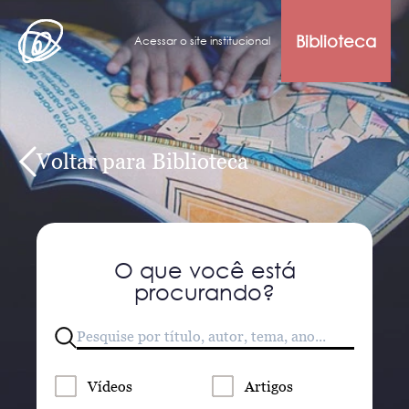
Biblioteca
Acessar o site institucional
Voltar para Biblioteca
O que você está
procurando?
Vídeos
Artigos