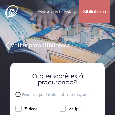
Biblioteca
Acessar o site institucional
Voltar para Biblioteca
O que você está
procurando?
Vídeos
Artigos