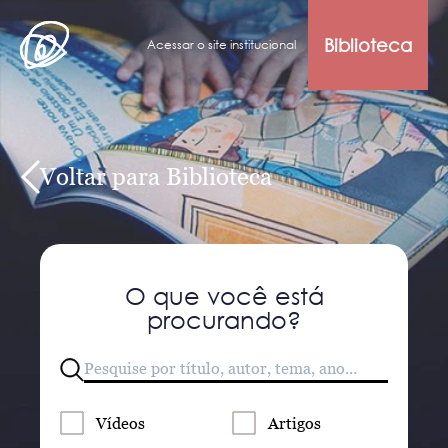
Biblioteca
Acessar o site institucional
Voltar para Biblioteca
O que você está
procurando?
Vídeos
Artigos