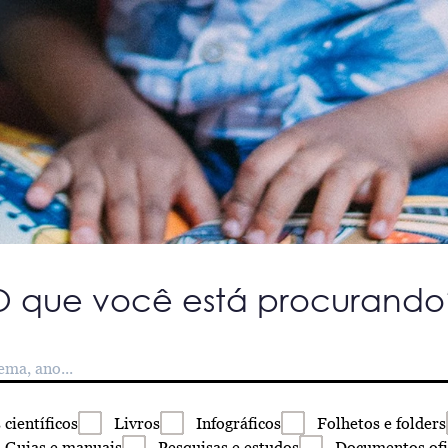
O que você está procurando
s
científicos
Livros
Infográficos
Folhetos
e folders
Guias
e manuais
Pesquisas
e estudos
Documentos
ofi