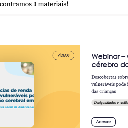
ncontramos
1
materiais!
Webinar – 
VÍDEOS
cérebro da
Descobertas sobre
vulneráveis pode 
das crianças
Desigualdades e violên
Acessar