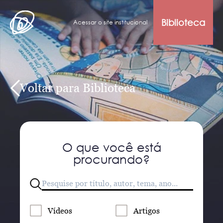
Biblioteca
Acessar o site institucional
Voltar para Biblioteca
O que você está
procurando?
Vídeos
Artigos