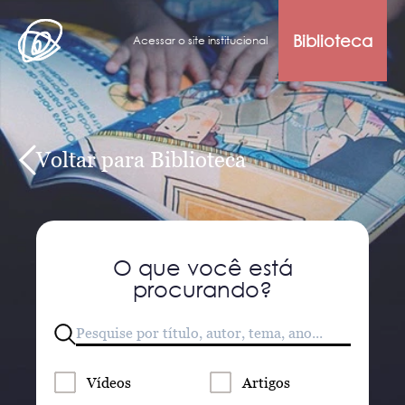
Biblioteca
Acessar o site institucional
Voltar para Biblioteca
O que você está
procurando?
Vídeos
Artigos