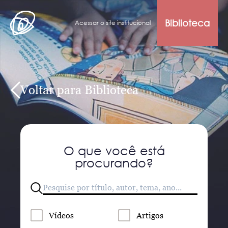
Biblioteca
Acessar o site institucional
Voltar para Biblioteca
O que você está
procurando?
Vídeos
Artigos