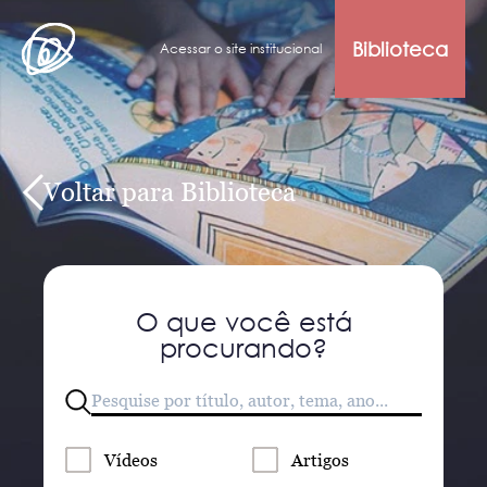
Biblioteca
Acessar o site institucional
Voltar para Biblioteca
O que você está
procurando?
Vídeos
Artigos