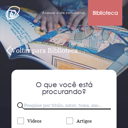
Biblioteca
Acessar o site institucional
Voltar para Biblioteca
O que você está
procurando?
Vídeos
Artigos