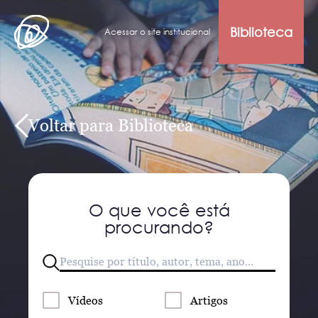
Biblioteca
Acessar o site institucional
Voltar para Biblioteca
O que você está
procurando?
Vídeos
Artigos