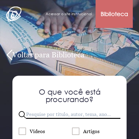
Biblioteca
Acessar o site institucional
Voltar para Biblioteca
O que você está
procurando?
Vídeos
Artigos