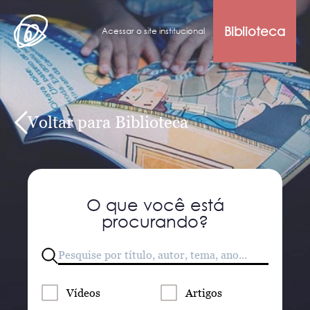
Biblioteca
Acessar o site institucional
Voltar para Biblioteca
O que você está
procurando?
Vídeos
Artigos