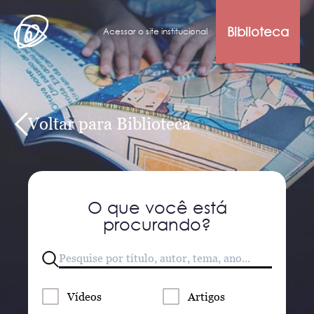
Biblioteca
Acessar o site institucional
Voltar para Biblioteca
O que você está
procurando?
Vídeos
Artigos