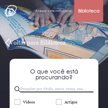
Biblioteca
Acessar o site institucional
Voltar para Biblioteca
O que você está
procurando?
Vídeos
Artigos