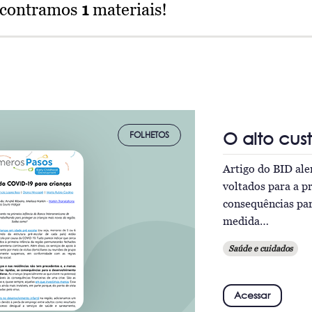
ncontramos
1
materiais!
O alto cus
FOLHETOS
Artigo do BID ale
voltados para a p
consequências pa
medida…
Saúde e cuidados
Acessar