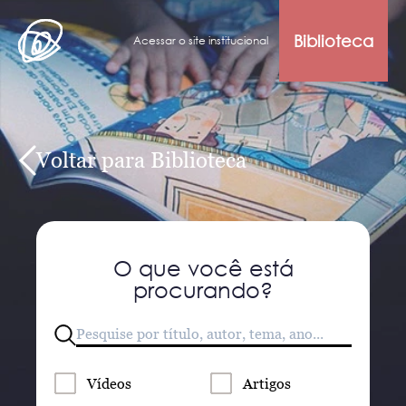
Biblioteca
Acessar o site institucional
Voltar para Biblioteca
O que você está
procurando?
Vídeos
Artigos