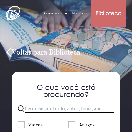
Biblioteca
Acessar o site institucional
Voltar para Biblioteca
O que você está
procurando?
Vídeos
Artigos