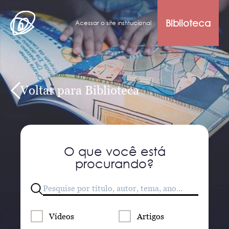
Biblioteca
Acessar o site institucional
Voltar para Biblioteca
O que você está
procurando?
Vídeos
Artigos