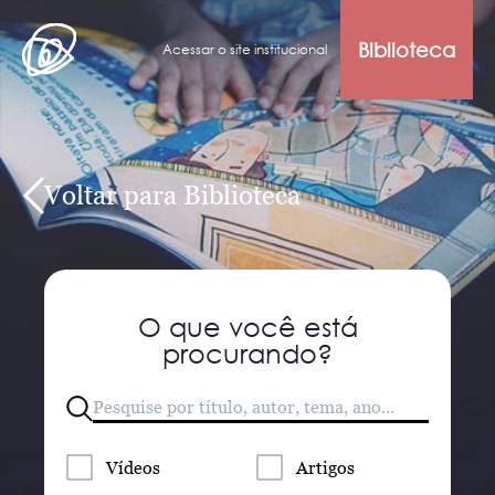
Biblioteca
Acessar o site institucional
Voltar para Biblioteca
O que você está
procurando?
Vídeos
Artigos