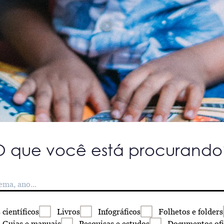
O que você está procurando
s
científicos
Livros
Infográficos
Folhetos
e folders
Guias
e manuais
Pesquisas
e estudos
Documentos
ofi