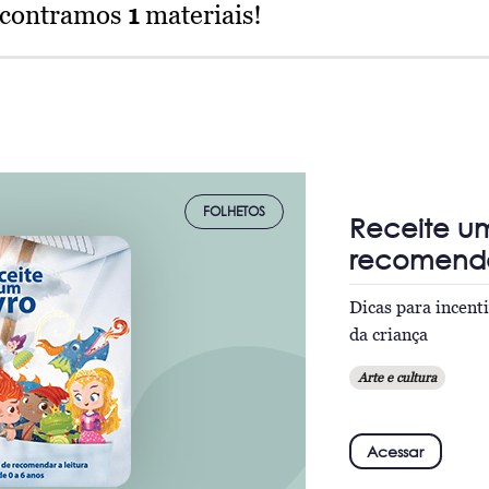
ncontramos
1
materiais!
FOLHETOS
Receite um
recomendar
Dicas para incenti
da criança
Arte e cultura
Acessar