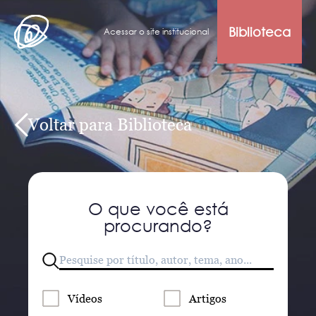
Biblioteca
Acessar o site institucional
Voltar para Biblioteca
O que você está
procurando?
Vídeos
Artigos