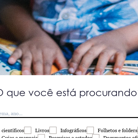
O que você está procurando
s
científicos
Livros
Infográficos
Folhetos
e folders
Guias
e manuais
Pesquisas
e estudos
Documentos
ofi