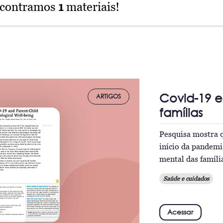
ncontramos
1
materiais!
Covid-19 e
ARTIGOS
famílias
Pesquisa mostra q
início da pandemi
mental das famíli
Saúde e cuidados
Acessar