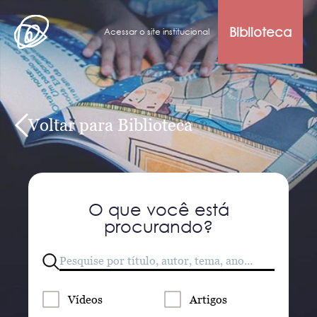
Biblioteca
Acessar o site institucional
Voltar para Biblioteca
O que você está
procurando?
Vídeos
Artigos