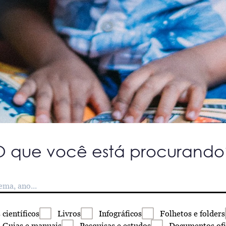
O que você está procurando
s
científicos
Livros
Infográficos
Folhetos
e folders
Guias
e manuais
Pesquisas
e estudos
Documentos
ofi