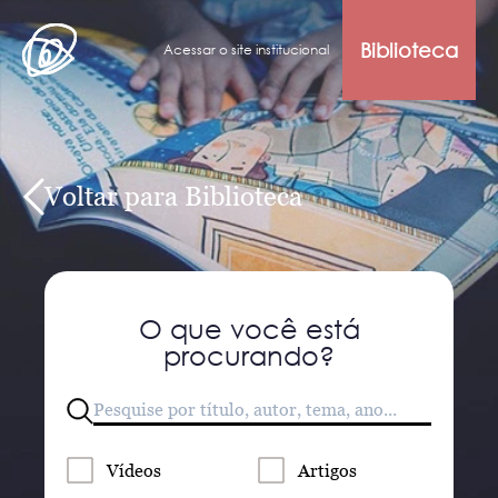
Biblioteca
Acessar o site institucional
Voltar para Biblioteca
O que você está
procurando?
Vídeos
Artigos