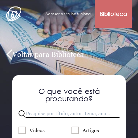
Biblioteca
Acessar o site institucional
Voltar para Biblioteca
O que você está
procurando?
Vídeos
Artigos