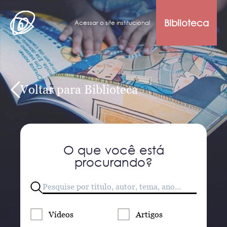
Biblioteca
Acessar o site institucional
Voltar para Biblioteca
O que você está
procurando?
Vídeos
Artigos